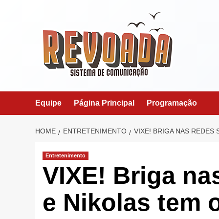
Skip
to
content
Equipe
Página Principal
Programação
HOME
ENTRETENIMENTO
VIXE! BRIGA NAS REDES
Entretenimento
VIXE! Briga na
e Nikolas tem 