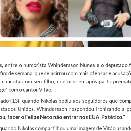
is, entre o humorista Whindersson Nunes e o deputado fe
fim de semana, que se acirrou com mais ofensas e acusaç
eito chacota com seu filho, que morreu após parto prema
ge” com o cantor Vitão.
bado (13), quando Nikolas pediu aos seguidores que compa
 Estados Unidos. Whindersson respondeu ironizando a p
, fazer o Felipe Neto não entrar nos EUA. Patético.”
 quando Nikolas compartilhou uma imagem de Vitão usand