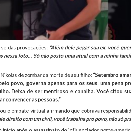
-se das provocações:
“Além dele pegar sua ex, você qu
os nessa foto… Só não posto uma atual com a minha famíl
ikolas de zombar da morte de seu filho:
“Setembro amar
pelo povo, governa apenas para os seus, uma pena pr
ilho. Deixa de ser mentiroso e canalha. Você citou s
ar convencer as pessoas.”
ou o embate virtual afirmando que cobrava responsabil
e direito com um civil, você trabalha pro povo, não só p
início após o assassinato do influenciador norte-americ