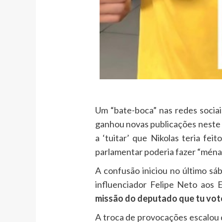
Um “bate-boca” nas redes socia
ganhou novas publicações neste 
a ‘tuitar’ que Nikolas teria f
parlamentar poderia fazer “ména
A confusão iniciou no último sá
influenciador Felipe Neto aos
missão do deputado que tu votou
A troca de provocações escalou