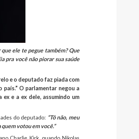
er que ele te pegue também? Que
ia pra você não piorar sua saúde
elo e o deputado faz piada com
o país.” O parlamentar negou a
ua ex e a ex dele, assumindo um
idades do deputado:
“Tô não, meu
ra quem votou em você.”
ano Charlie Kirk, quando Nikolas