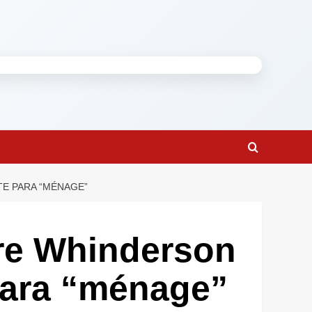
TE PARA “MÉNAGE”
tre Whinderson
para “ménage”