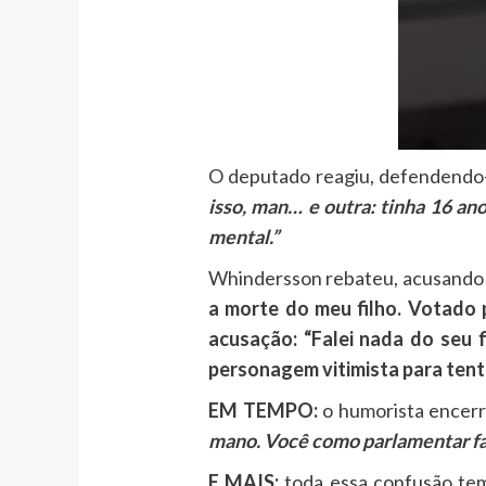
O deputado reagiu, defendendo
isso, man… e outra: tinha 16 an
mental.”
Whindersson rebateu, acusando N
a morte do meu filho. Votado 
acusação: “Falei nada do seu f
personagem vitimista para tent
EM TEMPO:
o humorista encerr
mano. Você como parlamentar fal
E MAIS:
toda essa confusão tem 