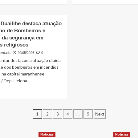
more
more
about
about
Operação
“Não
combate
vi
 Duailibe destaca atuação
cobranças
revolta
po de Bombeiros e
irregulares
quando
em
se
o da segurança em
estacionamentos
beneficiaram”,
s religiosos
em
afirma
evoada
20/05/2026
0
área
Yglesio
entar destacou a atuação rápida
pública
sobre
durante
postura
nte dos bombeiros em incêndios
o
dos
s na capital maranhense
São
deputados
/ Dep. Helena...
João
da
oposição
Read
more
about
Helena
Paginação
Duailibe
1
…
2
3
4
9
Next
destaca
de
atuação
do
posts
Notícias
Notícias
Corpo