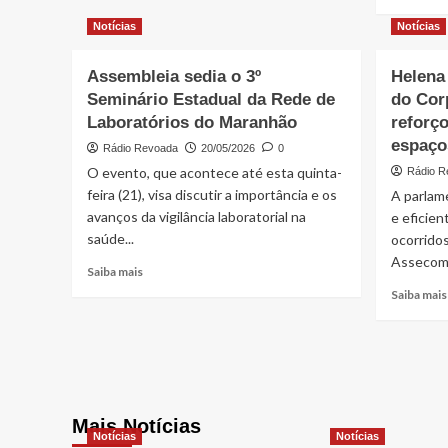
about
Holanda
Com
Notícias
Notícias
Jr
Fufuca,
Ministério
Assembleia sedia o 3º
Helena
pagou
R$
Seminário Estadual da Rede de
do Cor
1
Laboratórios do Maranhão
reforç
MILHÃO
espaço
Rádio Revoada
20/05/2026
0
a
O evento, que acontece até esta quinta-
ONG
Rádio R
ligada
feira (21), visa discutir a importância e os
A parlam
ao
avanços da vigilância laboratorial na
e eficie
filme
saúde...
ocorrido
de
Assecom 
Bolsonaro
Read
Saiba mais
more
Saiba mais
about
Assembleia
sedia
o
3º
Seminário
Estadual
Mais Notícias
Notícias
Notícias
da