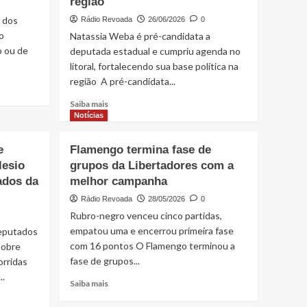
região
 dos
Rádio Revoada
26/06/2026
0
o
Natassia Weba é pré-candidata a
o ou de
deputada estadual e cumpriu agenda no
litoral, fortalecendo sua base política na
região A pré-candidata...
Read
Saiba mais
more
Notícias
about
Natassia
e
Flamengo termina fase de
e
lesio
grupos da Libertadores com a
Hemetério
ados da
melhor campanha
Weba
cumprem
Rádio Revoada
28/05/2026
0
agenda
Rubro-negro venceu cinco partidas,
no
empatou uma e encerrou primeira fase
deputados
litoral
com 16 pontos O Flamengo terminou a
e
sobre
fortalecem
fase de grupos...
orridas
base
.
Read
Saiba mais
política
more
na