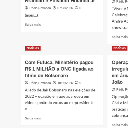
Brandão e Edivaldo Holanda Jr
Rádio R
“Viver é
Rádio Revoada
07/08/2026
0
Celebraçã
(mais…)
André Ab
Read
Saiba mais
show trad
more
about
Saiba mais
Luiza
do
Notícias
Notícias
Friagro
reúne
centenas
Com Fufuca, Ministério pagou
Operaç
de
R$ 1 MILHÃO a ONG ligada ao
irregu
mulheres
filme de Bolsonaro
em áre
em
João
Rádio Revoada
Açailândia
18/06/2026
0
e
Aliado de Jair Bolsonaro nas eleições de
Rádio R
fortalece
2022 – ocasião em que apareceu em
Operação
apoio
vídeos pedindo votos ao ex-presidente
Civil e Mi
a
e...
práticas 
Orleans
cobrança 
Brandão
Read
Saiba mais
e
more
Saiba mais
Edivaldo