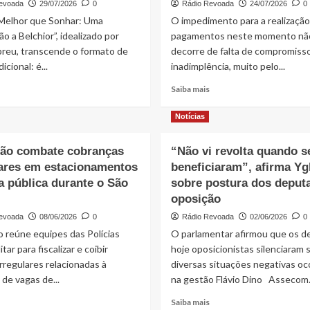
evoada
29/07/2026
0
Rádio Revoada
24/07/2026
0
 Melhor que Sonhar: Uma
O impedimento para a realização
o a Belchior”, idealizado por
pagamentos neste momento nã
reu, transcende o formato de
decorre de falta de compromiss
icional: é...
inadimplência, muito pelo...
Read
Read
Saiba mais
more
more
about
about
Notícias
IMPERDÍVEL!
Gestão
Viver
Iracema
ão combate cobranças
“Não vi revolta quando s
é
Vale
lares em estacionamentos
Melhor
beneficiaram”, afirma Yg
preserva
que
a
a pública durante o São
sobre postura dos deput
Sonhar:
imprensa
oposição
Uma
e
evoada
08/06/2026
0
Rádio Revoada
02/06/2026
0
Celebração
cumpre
a
as
 reúne equipes das Polícias
O parlamentar afirmou que os 
Belchior
regras
litar para fiscalizar e coibir
hoje oposicionistas silenciaram 
eleitorais
irregulares relacionadas à
diversas situações negativas oc
de vagas de...
na gestão Flávio Dino Assecom..
Read
Read
Saiba mais