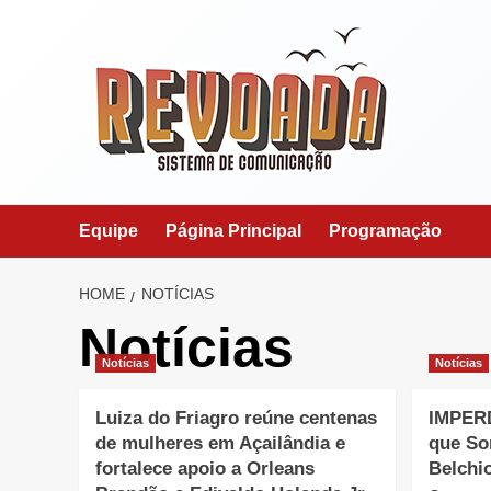
Skip
to
content
Equipe
Página Principal
Programação
HOME
NOTÍCIAS
Notícias
Notícias
Notícias
Luiza do Friagro reúne centenas
IMPERD
de mulheres em Açailândia e
que So
fortalece apoio a Orleans
Belchi