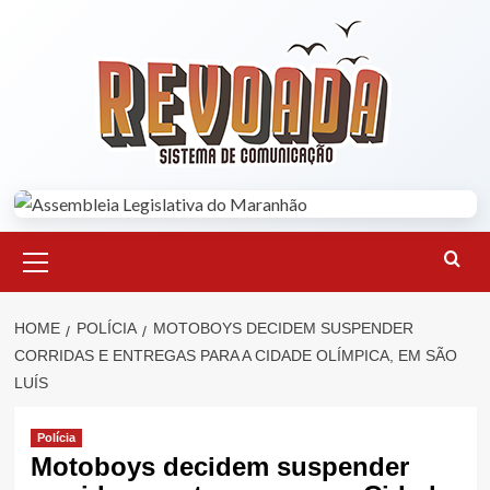
Skip
to
content
Primary
Menu
HOME
POLÍCIA
MOTOBOYS DECIDEM SUSPENDER
CORRIDAS E ENTREGAS PARA A CIDADE OLÍMPICA, EM SÃO
LUÍS
Polícia
Motoboys decidem suspender